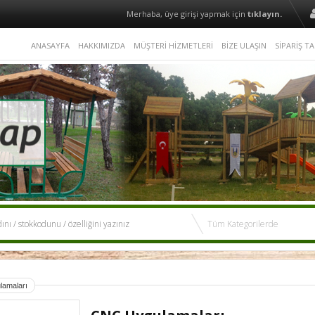
Merhaba, üye girişi yapmak için
tıklayın.
ANASAYFA
HAKKIMIZDA
MÜŞTERİ HİZMETLERİ
BİZE ULAŞIN
SİPARİŞ TA
amaları