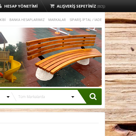
HESAP YÖNETİMİ
ALIŞVERİŞ SEPETİNİZ
(BOŞ)
KİBİ
BANKA HESAPLARIMIZ
MARKALAR
SİPARİŞ İPTAL / İADE