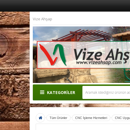
Vize Ahşap
KATEGORİLER
Tüm Ürünler
CNC İşleme Hizmetleri
CNC Uygul