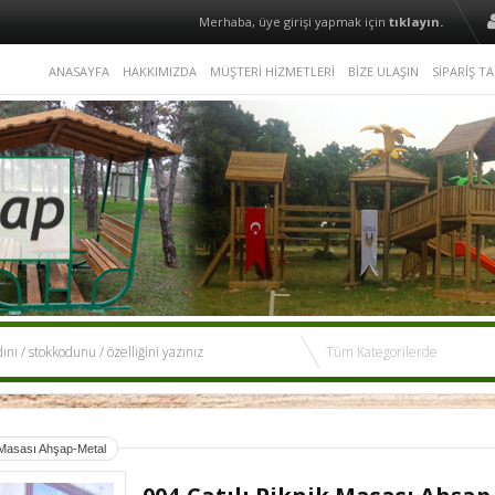
Merhaba, üye girişi yapmak için
tıklayın.
ANASAYFA
HAKKIMIZDA
MÜŞTERİ HİZMETLERİ
BİZE ULAŞIN
SİPARİŞ TA
k Masası Ahşap-Metal