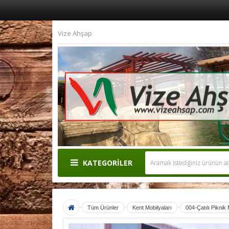
Vize Ahşap
KATEGORİLER
Tüm Ürünler
Kent Mobilyaları
004-Çatılı Pikni