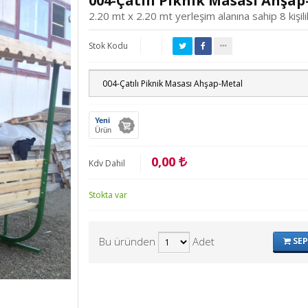
004-Çatılı Piknik Masası Ahşa
2.20 mt x 2.20 mt yerleşim alanına sahip 8 kişil
Stok Kodu
Yeni
Ürün
0,00
Kdv Dahil
Stokta var
Bu üründen
Adet
SEP