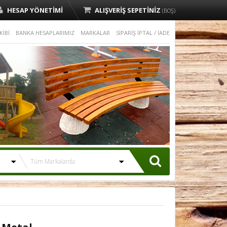
HESAP YÖNETİMİ
ALIŞVERİŞ SEPETİNİZ
(BOŞ)
KİBİ
BANKA HESAPLARIMIZ
MARKALAR
SİPARİŞ İPTAL / İADE